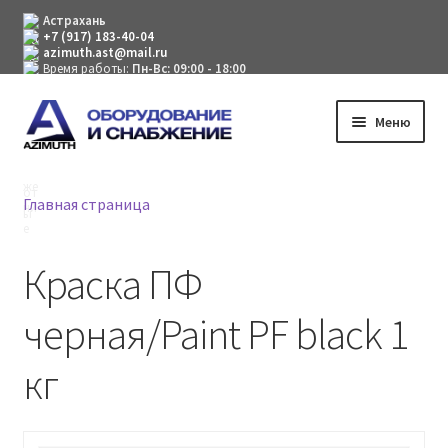
Астрахань
+7 (917) 183-40-04
azimuth.ast@mail.ru
Время работы:
Пн-Вс: 09:00 - 18:00
Перейти
Перейти
Меню
к
к
навигации
содержимому
Компания
Главная страница
Каталог товаров
Краска ПФ
Мой аккаунт
черная/Paint PF black 1
кг