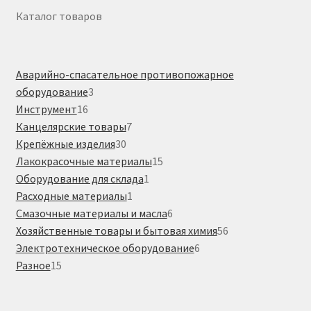
Каталог товаров
Аварийно-спасательное противопожарное
3
оборудование
3
16
товара
Инструмент
16
товаров
7
Канцелярские товары
7
30
товаров
Крепёжные изделия
30
товаров
15
Лакокрасочные материалы
15
1
товаров
Оборудование для склада
1
1
товар
Расходные материалы
1
товар
6
Смазочные материалы и масла
6
товаров
56
Хозяйственные товары и бытовая химия
56
6
товаров
Электротехническое оборудование
6
15
товаров
Разное
15
товаров