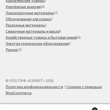
товаров
7
Канцелярские товары
7
30
товаров
Крепёжные изделия
30
товаров
15
Лакокрасочные материалы
15
1
товаров
Оборудование для склада
1
1
товар
Расходные материалы
1
товар
6
Смазочные материалы и масла
6
товаров
56
Хозяйственные товары и бытовая химия
56
6
товаров
Электротехническое оборудование
6
15
товаров
Разное
15
товаров
© ООО ПКФ «АЗИМУТ» 2026
Политика конфиденциальности
Создано с помощью
WooCommerce
.