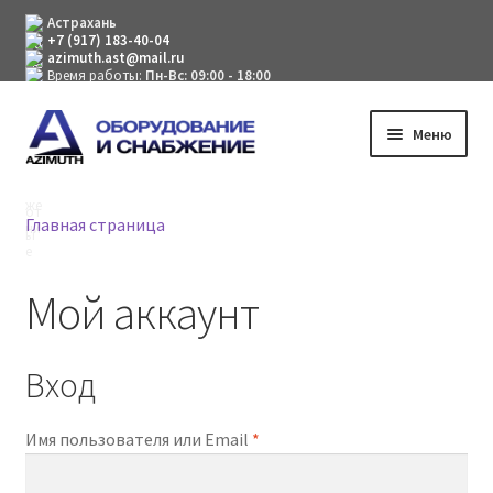
Астрахань
+7 (917) 183-40-04
azimuth.ast@mail.ru
Время работы:
Пн-Вс: 09:00 - 18:00
Перейти
Перейти
Меню
к
к
навигации
содержимому
Компания
Главная страница
Каталог товаров
Мой аккаунт
Мой аккаунт
Вход
Обязательно
Имя пользователя или Email
*