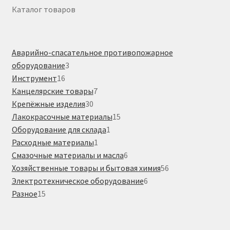
Каталог товаров
Аварийно-спасательное противопожарное
3
оборудование
3
16
товара
Инструмент
16
товаров
7
Канцелярские товары
7
30
товаров
Крепёжные изделия
30
товаров
15
Лакокрасочные материалы
15
1
товаров
Оборудование для склада
1
1
товар
Расходные материалы
1
товар
6
Смазочные материалы и масла
6
товаров
56
Хозяйственные товары и бытовая химия
56
6
товаров
Электротехническое оборудование
6
15
товаров
Разное
15
товаров